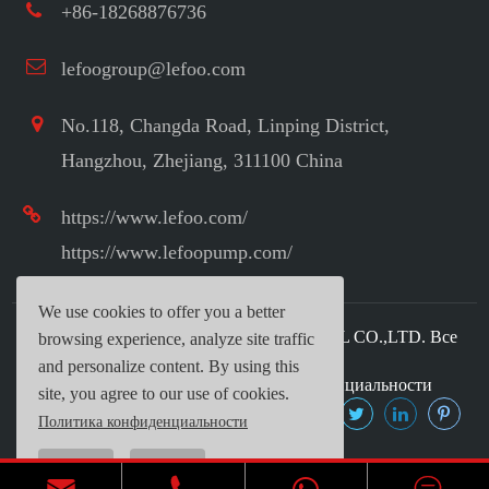
+86-18268876736
lefoogroup@lefoo.com
No.118, Changda Road, Linping District,
Hangzhou, Zhejiang, 311100 China
https://www.lefoo.com/
https://www.lefoopump.com/
We use cookies to offer you a better
Авторское право ©
LEFOO INDUSTRIAL CO.,LTD.
Все
browsing experience, analyze site traffic
права защищены.
and personalize content. By using this
Карта сайта
|
Политика конфиденциальности
site, you agree to our use of cookies.
Политика конфиденциальности
Reject
Accept