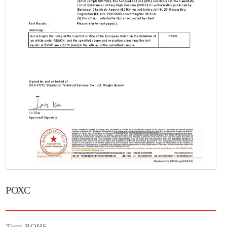
РОХС
Тест: ROHS