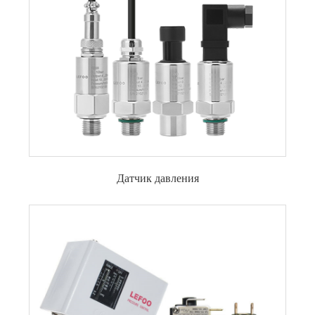
Датчик давления
Преобразователь давления общего типа
Датчик уровня жидкости
Передатчик Давления Воды
Взрывозащищенный датчик давления
Передатчик давления рефрижерации
Высокая Температура Передатчик Давления