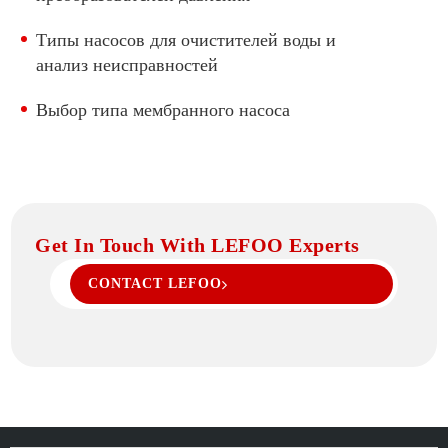
Переключатель давления боилера
Типы насосов для очистителей воды и
Клапан Соленоида Воды
анализ неисправностей
Выбор типа мембранного насоса
Get In Touch With LEFOO Experts
CONTACT LEFOO