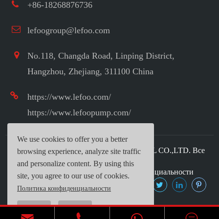
+86-18268876736
lefoogroup@lefoo.com
No.118, Changda Road, Linping District,
Hangzhou, Zhejiang, 311100 China
https://www.lefoo.com/
https://www.lefoopump.com/
We use cookies to offer you a better
Авторское право ©
LEFOO INDUSTRIAL CO.,LTD.
Все
browsing experience, analyze site traffic
права защищены.
and personalize content. By using this
Карта сайта
|
Политика конфиденциальности
site, you agree to our use of cookies.
Политика конфиденциальности
Reject
Accept


